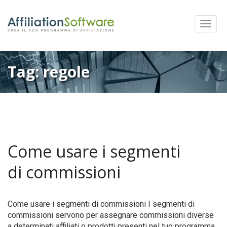
Mostra
Menu
Tag:
regole
Come usare i segmenti
di commissioni
Come usare i segmenti di commissioni I segmenti di
commissioni servono per assegnare commissioni diverse
a determinati affiliati o prodotti presenti nel tuo programma