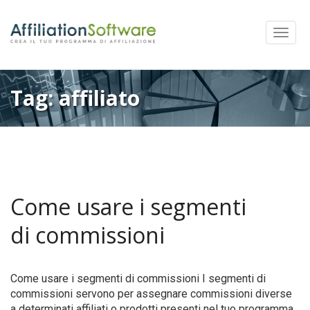
Mostra
Menu
Tag:
affiliato
Come usare i segmenti
di commissioni
Come usare i segmenti di commissioni I segmenti di
commissioni servono per assegnare commissioni diverse
a determinati affiliati o prodotti presenti nel tuo programma