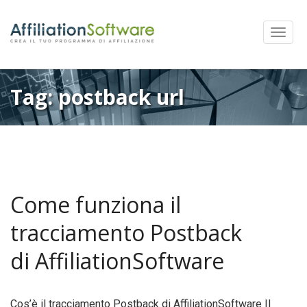
Mostra
Menu
Tag:
postback url
Come funziona il
tracciamento Postback
di AffiliationSoftware
Cos’è il tracciamento Postback di AffiliationSoftware Il