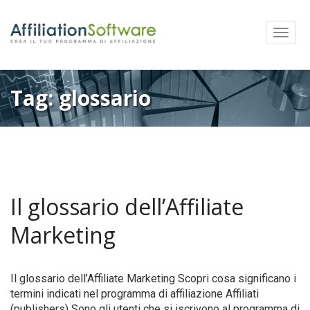
Mostra
Menu
Tag:
glossario
Il glossario dell’Affiliate
Marketing
Il glossario dell’Affiliate Marketing Scopri cosa significano i
termini indicati nel programma di affiliazione Affiliati
(publishers) Sono gli utenti che si iscrivono al programma di