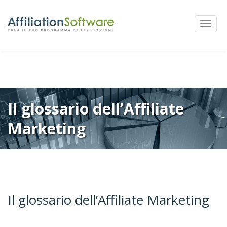
←
Precedente
Successivi
→
Navigazione
Mostra
articolo
Menu
Il glossario dell’Affiliate
Marketing
Il glossario dell’Affiliate Marketing