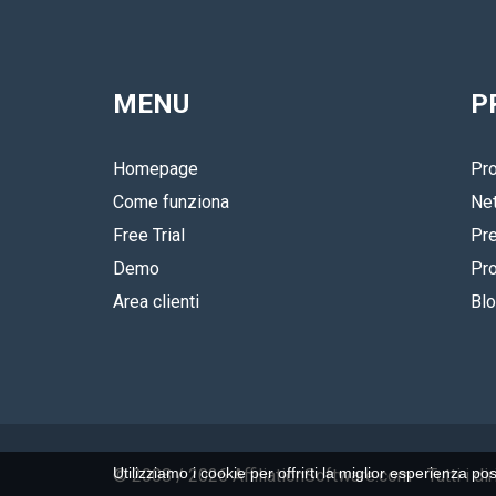
MENU
P
Homepage
Pro
Come funziona
Ne
Free Trial
Pre
Demo
Pro
Area clienti
Bl
Utilizziamo i cookie per offrirti la miglior esperienza po
© 2008 / 2026 AffiliationSoftware.com
- Tutti i d