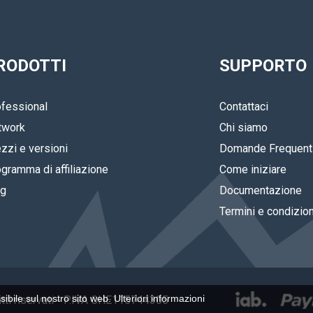
RODOTTI
SUPPORTO
fessional
Contattaci
twork
Chi siamo
zzi e versioni
Domande Frequent
gramma di affiliazione
Come iniziare
og
Documentazione
Termini e condizion
ssibile sul nostro sito web.
Ulteriori informazioni
iritti riservati - P.IVA CHE115744305