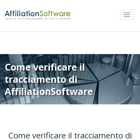
←
Precedente
Successivi
→
Navigazione
Mostra
articolo
Menu
Come verificare il
tracciamento di
AffiliationSoftware
Come verificare il tracciamento di