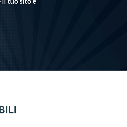
il tuo sito e
BILI