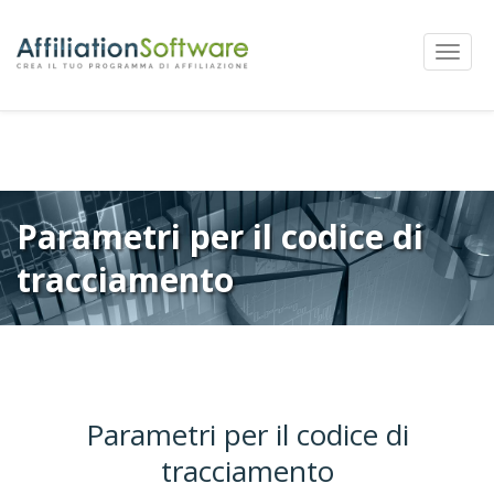
←
Precedente
Successivi
→
Navigazione
Mostra
articolo
Menu
Parametri per il codice di
tracciamento
Parametri per il codice di
tracciamento