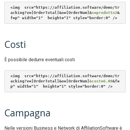
<img  src="https://affiliation.software/demo/tr
acking?v=[OrderTotal]&o=[OrderNum]&
s=prodotto2
&
f=p" width="1"  height="1" style="border:0" />
Costi
È possibile dedurre eventuali costi
<img  src="https://affiliation.software/demo/tr
acking?v=[OrderTotal]&o=[OrderNum]
&cost=6.00
&f=
p" width="1"  height="1" style="border:0" /> 
Campagna
Nelle versioni Business e Network di AffiliationSoftware è