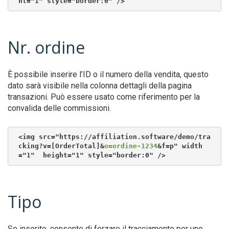
ht="1" style="border:0" />
Nr. ordine
È possibile inserire l’ID o il numero della vendita, questo
dato sarà visibile nella colonna dettagli della pagina
transazioni. Può essere usato come riferimento per la
convalida delle commissioni.
<img src="https://affiliation.software/demo/tra
cking?v=[OrderTotal]&
o=ordine-1234
&f=p" width
="1"  height="1" style="border:0" />
Tipo
Se inserito, consente di forzare il tracciamento per uno