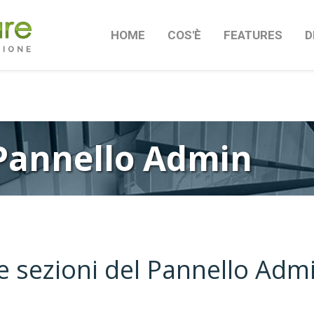
HOME
COS'È
FEATURES
D
 Pannello Admin
e sezioni del Pannello Adm