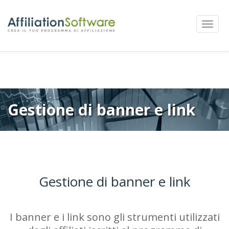
←
Precedente
Successivi
→
Navigazione
Mostra
articolo
Menu
Gestione di banner e link
Gestione di banner e link
I banner e i link sono gli strumenti utilizzati