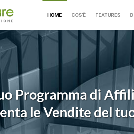
HOME
COS'È
FEATURES
D
tuo Programma di Affil
nta le Vendite del tuo